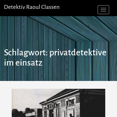
Skip
Detektiv Raoul Classen
to
content
Schlagwort:
privatdetektive
im einsatz