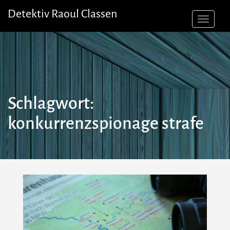
Skip
Detektiv Raoul Classen
to
content
Schlagwort:
konkurrenzspionage strafe